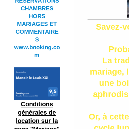
RESERVATIONS
CHAMBRES
HORS
MARIAGES ET
Savez-vo
COMMENTAIRE
S
www.booking.co
Prob
m
La tra
mariage, 
une boi
aphrodisi
Conditions
générales de
Or, à cett
location sur la
cycle lun