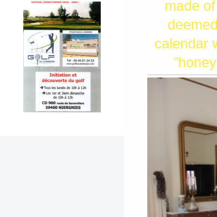
made
of
deeme
calendar 
"
honey